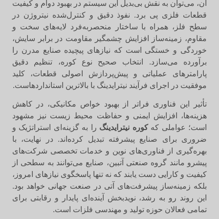
آن، می‌توان به نقش بی‌بدیل این سیستم در بهبود دوام و کیفیت
قطعات فلزی پی برد. نفوذ دقیق و کنترل‌شده نیتروژن در
سطح فلز، همراه با ساختار منحصربه‌فرد لایه‌های سخت و
مقاوم، زمینه‌ساز افزایش چشمگیر مقاومت در برابر سایش،
خوردگی و خستگی است که نیازهای پیچیده صنایع مدرن را
برآورده می‌سازد. انتخاب صحیح نوع کوره، تنظیم دقیق
پارامترهای عملیاتی و پیش‌پردازش اصولی قطعات، کلید
موفقیت در اجرای فرآیند نیترایدینگ با بالاترین استانداردهاست.
تأثیر این فناوری فراتر از بهبود خواص مکانیکی، در کاهش
هزینه‌ها، افزایش ایمنی و حفاظت محیط زیست نیز مشهود
است؛ عواملی که
کوره نیترایدینگ
را به گزینه‌ای استراتژیک و
ضروری برای صنایع پیشرفته تبدیل کرده‌اند. در نهایت، با
بهره‌گیری از فناوری‌های نوین و خدمات تخصصی شرکت‌های
پیشرو مانند گروه صنعتی آتبین، صنایع می‌توانند به سطحی از
کیفیت و کارایی دست یابند که نه تنها پاسخگوی نیازهای امروز،
بلکه زمینه‌ساز پیشرفت‌های آتی در صنعت جهانی خواهد بود.
این روند رو به رشد، نویدبخش آینده‌ای پایدار و رقابتی برای
تمامی فعالان حوزه تولید و مهندسی فلزات است.