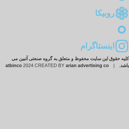
روبیکا
اینستاگرام
ه حقوق این سایت محفوظ و متعلق به گروه صنعتی آتبین می
شد.
|
arian advertising co
2024 CREATED BY
atbinco