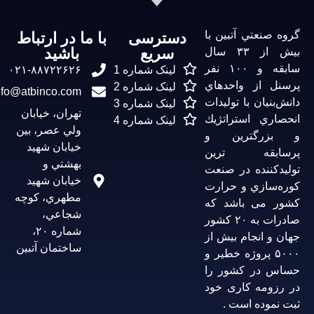
گروه صنعتي آتبين با
دسترسی
با ما در ارتباط
سریع
باشید
بیش از ۳۳ سال
سابقه و ۱۰۰ نفر
لینک شماره 1
۰۲۱-۸۸۷۲۲۶۲۶
پرسنل از واحدهاي
لینک شماره 2
info@atbinco.com
دانش‌بنيان با توليدات
لینک شماره 3
تهران، خيابان
انحصاري استراتژيك
لینک شماره 4
ولي عصر، بين
و بزرگترین و
خیابان شهيد
پرسابقه ترین
بهشتي و
تولیدکننده در صنعت
خیابان شهید
كوره‌سازي و حرارت
مطهري، کوچه
کشور می باشد که
شجاعي،
صادرات به ۲۰ كشور
شماره ۲۰،
جهان و انجام بيش از
ساختمان آتبين
۵۰۰۰ پروژه خطير و
حساس در كشور را
در رزومه کاری خود
ثبت نموده است .