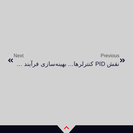
Next
Previous
نقش PID کنترلرها و ترموستات‌ها در کنترل دمای کوره‌های صنعتی
بهینه‌سازی فرآیند خشک‌سازی ترانسفورماتورها با کوره‌های وکیوم